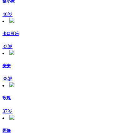
猫小眯
40岁
卡口可乐
32岁
安安
38岁
玫瑰
37岁
阿修