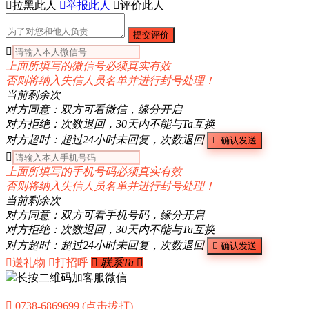

拉黑此人

举报此人

评价此人
提交评价

上面所填写的微信号必须真实有效
否则将纳入失信人员名单并进行封号处理！
当前剩余
次
对方同意：双方可看微信，缘分开启
对方拒绝：次数退回，30天内不能与Ta互换
对方超时：超过24小时未回复，次数退回

确认发送

上面所填写的手机号码必须真实有效
否则将纳入失信人员名单并进行封号处理！
当前剩余
次
对方同意：双方可看手机号码，缘分开启
对方拒绝：次数退回，30天内不能与Ta互换
对方超时：超过24小时未回复，次数退回

确认发送

送礼物

打招呼

联系Ta

长按二维码加客服微信

0738-6869699 (点击拔打)