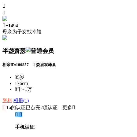



+1
494
母亲为子女找幸福
半盏萧瑟
相亲ID:100857

娄底双峰县
35岁
176cm
8千~1万
资料
相册(1)

Ta的认证
已点亮2项认证 更多


手机认证