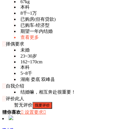
67kg
本科
8千~1万
已购房(但有贷款)
已购车-经济型
期望一年内结婚
查看更多

择偶要求
未婚
23~30岁
162~170cm
本科
5~8千
湖南 娄底 双峰县

自我介绍
结婚嘛，相互奔赴很重要！

评价此人
暂无评价
我要评价
猜你喜欢
 设置要求
