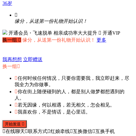
36岁

缘分，从送第一份礼物开始认识！
开通会员・飞速脱单
相亲成功率大大提升
 开通VIP
换一组

缘分，从送第一份礼物开始认识！
更多
我再想想
立即赠送
换一组


任何时候任何情况，只要你需要我，我立即赶来，尽
我全力为你做事。

你在街上随便碰到的人，都是别人做梦都想遇到的
人。

若无因缘，何以相遇，若无相欠，怎会相见。

我喜欢你，不是情话，是心里话。
开始发送


在线聊天

联系方式

红娘牵线

互换微信

互换手机