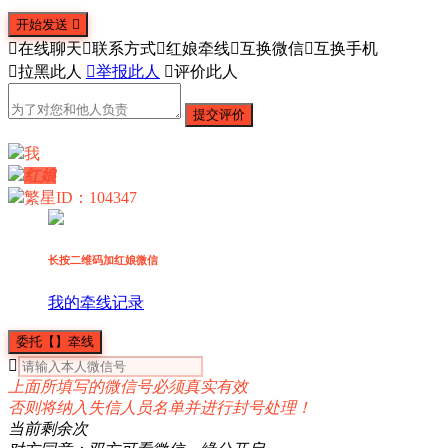
开始发送


在线聊天

联系方式

红娘牵线

互换微信

互换手机

拉黑此人

举报此人

评价此人
提交评价
我
红娘
繁星
ID：104347
长按二维码加红娘微信
我的牵线记录
委托【】牵线

上面所填写的微信号必须真实有效
否则将纳入失信人员名单并进行封号处理！
当前剩余
次