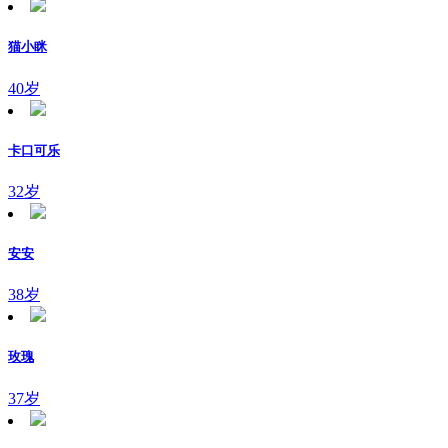
猫小眯
40岁
卡口可乐
32岁
安安
38岁
玫瑰
37岁