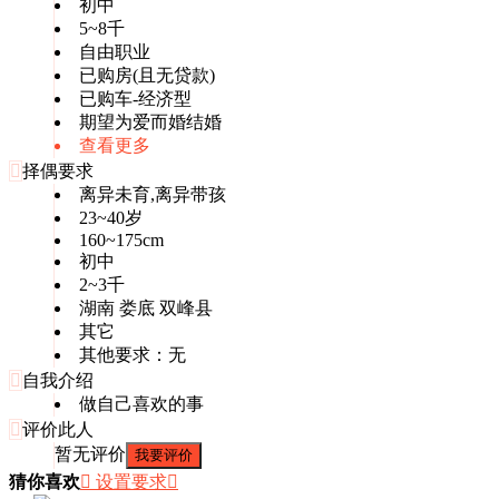
初中
5~8千
自由职业
已购房(且无贷款)
已购车-经济型
期望为爱而婚结婚
查看更多

择偶要求
离异未育,离异带孩
23~40岁
160~175cm
初中
2~3千
湖南 娄底 双峰县
其它
其他要求：无

自我介绍
做自己喜欢的事

评价此人
暂无评价
我要评价
猜你喜欢
 设置要求
