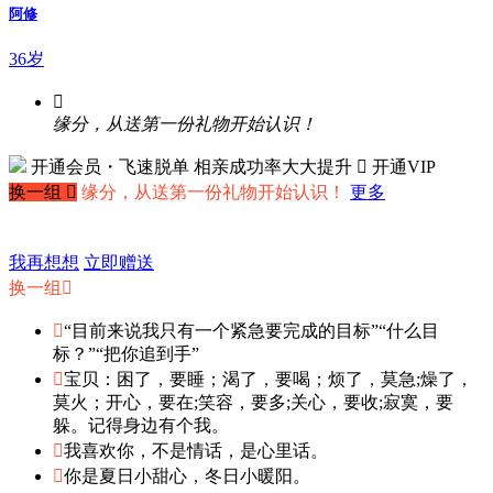
阿修
36岁

缘分，从送第一份礼物开始认识！
开通会员・飞速脱单
相亲成功率大大提升
 开通VIP
换一组

缘分，从送第一份礼物开始认识！
更多
我再想想
立即赠送
换一组


“目前来说我只有一个紧急要完成的目标”“什么目
标？”“把你追到手”

宝贝：困了，要睡；渴了，要喝；烦了，莫急;燥了，
莫火；开心，要在;笑容，要多;关心，要收;寂寞，要
躲。记得身边有个我。

我喜欢你，不是情话，是心里话。

你是夏日小甜心，冬日小暖阳。