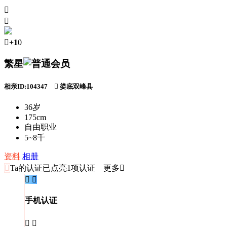



+1
0
繁星
相亲ID:104347

娄底双峰县
36岁
175cm
自由职业
5~8千
资料
相册

Ta的认证
已点亮1项认证 更多


手机认证

