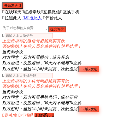
开始发送


在线聊天

红娘牵线

互换微信

互换手机

拉黑此人

举报此人

评价此人
提交评价

上面所填写的微信号必须真实有效
否则将纳入失信人员名单并进行封号处理！
当前剩余
次
对方同意：双方可看微信，缘分开启
对方拒绝：次数退回，30天内不能与Ta互换
对方超时：超过24小时未回复，次数退回

确认发送

上面所填写的手机号码必须真实有效
否则将纳入失信人员名单并进行封号处理！
当前剩余
次
对方同意：双方可看手机号码，缘分开启
对方拒绝：次数退回，30天内不能与Ta互换
对方超时：超过24小时未回复，次数退回

确认发送

送礼物

打招呼

联系Ta
