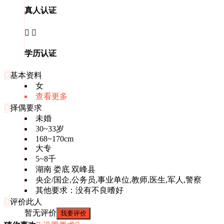
真人认证


学历认证

基本资料
女
查看更多

择偶要求
未婚
30~33岁
168~170cm
大专
5~8千
湖南 娄底 双峰县
央企/国企,公务员,事业单位,教师,医生,军人,警察
其他要求：没有不良嗜好

评价此人
暂无评价
我要评价