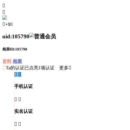



+1
0
uid:105790
相亲ID:105790
资料
相册

Ta的认证
已点亮1项认证 更多


手机认证


实名认证

