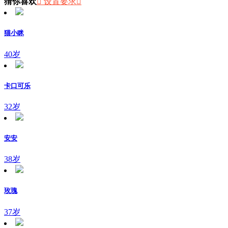
猜你喜欢
 设置要求

猫小眯
40岁
卡口可乐
32岁
安安
38岁
玫瑰
37岁