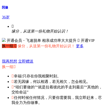
阿修
36岁

缘分，从送第一份礼物开始认识！
开通会员・飞速脱单
相亲成功率大大提升
 开通VIP
换一组

缘分，从送第一份礼物开始认识！
更多
我再想想
立即赠送
换一组


幸福!只存在你我相聚时刻。

若无因缘，何以相遇，若无相欠，怎会相见。

“咱们要做的”“就是拉着彼此的手走到最后”“其他的，
交给命运”

任何时候任何情况，只要你需要我，我立即赶来，尽
我全力为你做事。